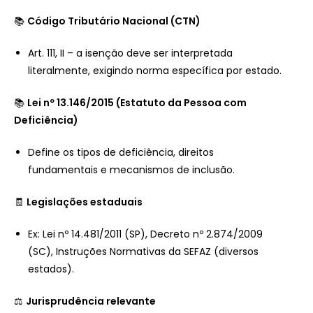
📚
Código Tributário Nacional (CTN)
Art. 111, II – a isenção deve ser interpretada
literalmente, exigindo norma específica por estado.
📚
Lei nº 13.146/2015 (Estatuto da Pessoa com
Deficiência)
Define os tipos de deficiência, direitos
fundamentais e mecanismos de inclusão.
🧾
Legislações estaduais
Ex: Lei nº 14.481/2011 (SP), Decreto nº 2.874/2009
(SC), Instruções Normativas da SEFAZ (diversos
estados).
⚖️
Jurisprudência relevante