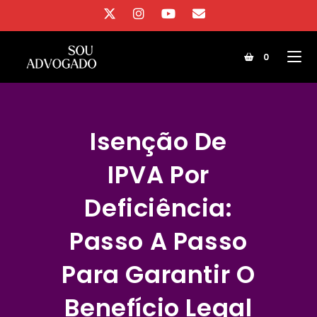
Ir
para
o
0
conteúdo
Isenção De
IPVA Por
Deficiência:
Passo A Passo
Para Garantir O
Benefício Legal