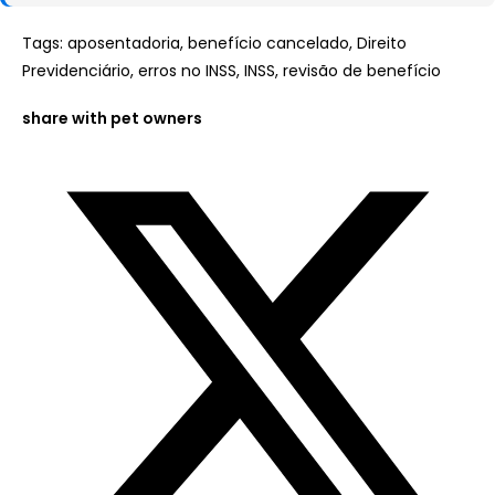
Tags
:
aposentadoria
,
benefício cancelado
,
Direito
Previdenciário
,
erros no INSS
,
INSS
,
revisão de benefício
Compartilhar
share with pet owners
este
conteúdo
Abre
em
uma
nova
janela