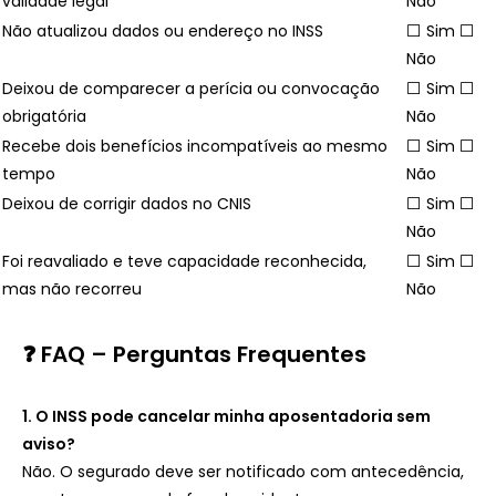
validade legal
Não
Não atualizou dados ou endereço no INSS
⬜ Sim ⬜
Não
Deixou de comparecer a perícia ou convocação
⬜ Sim ⬜
obrigatória
Não
Recebe dois benefícios incompatíveis ao mesmo
⬜ Sim ⬜
tempo
Não
Deixou de corrigir dados no CNIS
⬜ Sim ⬜
Não
Foi reavaliado e teve capacidade reconhecida,
⬜ Sim ⬜
mas não recorreu
Não
❓ FAQ – Perguntas Frequentes
1. O INSS pode cancelar minha aposentadoria sem
aviso?
Não. O segurado deve ser notificado com antecedência,