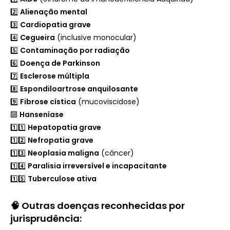
2️⃣
Alienação mental
3️⃣
Cardiopatia grave
4️⃣
Cegueira
(inclusive monocular)
5️⃣
Contaminação por radiação
6️⃣
Doença de Parkinson
7️⃣
Esclerose múltipla
8️⃣
Espondiloartrose anquilosante
9️⃣
Fibrose cística
(mucoviscidose)
🔟
Hanseníase
1️⃣1️⃣
Hepatopatia grave
1️⃣2️⃣
Nefropatia grave
1️⃣3️⃣
Neoplasia maligna
(câncer)
1️⃣4️⃣
Paralisia irreversível e incapacitante
1️⃣5️⃣
Tuberculose ativa
🧠 Outras doenças reconhecidas por
jurisprudência: