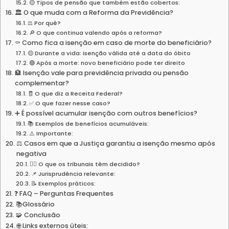
🟡 Tipos de pensão que também estão cobertos:
🏛️ O que muda com a Reforma da Previdência?
⚖️ Por quê?
🔎 O que continua valendo após a reforma?
⚰️ Como fica a isenção em caso de morte do beneficiário?
🟡 Durante a vida: isenção válida até a data do óbito
🟢 Após a morte: novo beneficiário pode ter direito
🏦 Isenção vale para previdência privada ou pensão
complementar?
🧾 O que diz a Receita Federal?
✅ O que fazer nesse caso?
➕ É possível acumular isenção com outros benefícios?
📚 Exemplos de benefícios acumuláveis:
⚠️ Importante:
⚖️ Casos em que a Justiça garantiu a isenção mesmo após
negativa
🧑‍⚖️ O que os tribunais têm decidido?
📌 Jurisprudência relevante:
📝 Exemplos práticos:
❓ FAQ – Perguntas Frequentes
📚Glossário
🧩 Conclusão
🌐 Links externos úteis: