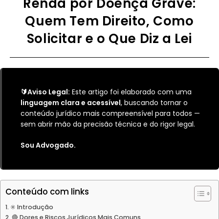
Renda por Doença Grave:
Quem Tem Direito, Como
Solicitar e o Que Diz a Lei
🔰Aviso Legal:
Este artigo foi elaborado com uma
linguagem clara e acessível
, buscando tornar o
conteúdo jurídico mais compreensível para todos —
sem abrir mão da precisão técnica e do rigor legal.
Sou Advogado.
Conteúdo com links
✳️ Introdução
🔴 Dores e Riscos Jurídicos Mais Comuns