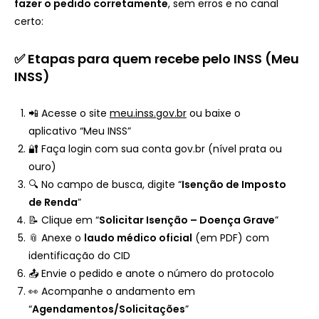
fazer o pedido corretamente
, sem erros e no canal
certo:
✅ Etapas para quem recebe pelo INSS (Meu
INSS)
📲 Acesse o site
meu.inss.gov.br
ou baixe o
aplicativo “Meu INSS”
🔐 Faça login com sua conta gov.br (nível prata ou
ouro)
🔍 No campo de busca, digite “
Isenção de Imposto
de Renda
”
📝 Clique em “
Solicitar Isenção – Doença Grave
”
📎 Anexe o
laudo médico oficial
(em PDF) com
identificação do CID
📤 Envie o pedido e anote o número do protocolo
👀 Acompanhe o andamento em
“
Agendamentos/Solicitações
”