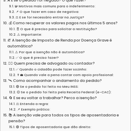
❌ E se o pedido for negado? O que fazer?
🧩 Motivos mais comuns para o indeferimento:
📌 O que fazer em caso de negativa:
⚖️ E se for necessário entrar na Justiça?
💰 Como recuperar os valores pagos nos últimos 5 anos?
🧾 O que é preciso para solicitar a restituição?
⚠️ Importante:
🧯 A Isenção de Imposto de Renda por Doença Grave é
automática?
⚠️ Por que a isenção não é automática?
✅ O que é preciso fazer?
🧑‍⚖️ Quem precisa de advogado ou contador?
✅ Quando o cidadão pode fazer sozinho:
👨‍💼 Quando vale a pena contar com apoio profissional:
🛰️ Como acompanhar o andamento do pedido?
🟢 Se o pedido foi feito no Meu INSS:
🟡 Se o pedido foi feito pela Receita Federal (e-CAC):
🔄 E se eu voltar a trabalhar? Perco a isenção?
⚖️ Entenda a regra:
📌 Exemplo prático:
📚 A isenção vale para todos os tipos de aposentadoria e
pensão?
🟢 Tipos de aposentadoria que dão direito: