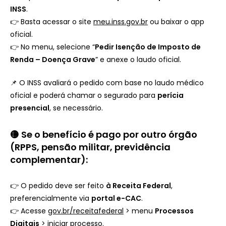
INSS
.
👉 Basta acessar o site
meu.inss.gov.br
ou baixar o app
oficial.
👉 No menu, selecione “
Pedir Isenção de Imposto de
Renda – Doença Grave
” e anexe o laudo oficial.
📌 O INSS avaliará o pedido com base no laudo médico
oficial e poderá chamar o segurado para
perícia
presencial
, se necessário.
🟡 Se o benefício é pago por outro órgão
(RPPS, pensão militar, previdência
complementar):
👉 O pedido deve ser feito
à Receita Federal
,
preferencialmente via
portal e-CAC
.
👉 Acesse
gov.br/receitafederal
> menu
Processos
Digitais
> iniciar processo.