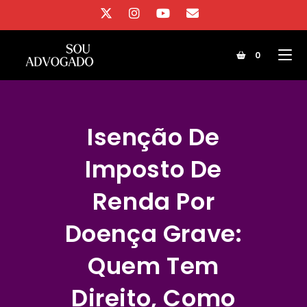
Ir
para
o
0
conteúdo
Isenção De
Imposto De
Renda Por
Doença Grave:
Quem Tem
Direito, Como