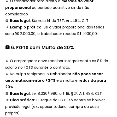
🔹 O trabalhador tem direito a
metade do valor
proporcional
ao período aquisitivo ainda não
completado.
📘
Base legal:
Súmula 14 do TST; Art. 484, CLT.
📌
Exemplo prático:
Se o valor proporcional das férias
seria R$ 2.000,00, o trabalhador recebe R$ 1.000,00.
🏦 6. FGTS com Multa de 20%
🔹 O empregador deve recolher integralmente os 8% do
salário no FGTS durante o contrato.
🔹 Na culpa recíproca, o trabalhador
não pode sacar
automaticamente o FGTS
e a multa é
reduzida para
20%
.
📘
Base legal:
Lei 8.036/1990, art. 18, § 2º; Art. 484, CLT.
📌
Dica prática:
O saque do FGTS só ocorre se houver
previsão legal (ex.: aposentadoria, compra da casa
própria).