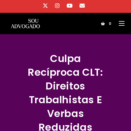
Ir
para
o
0
conteúdo
Culpa
Recíproca CLT:
Direitos
Trabalhistas E
Verbas
Reduzidas