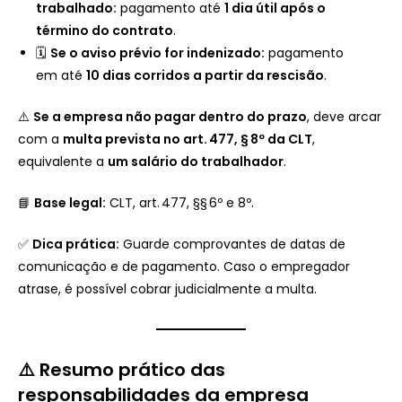
trabalhado:
pagamento até
1 dia útil após o
término do contrato
.
🗓
Se o aviso prévio for indenizado:
pagamento
em até
10 dias corridos a partir da rescisão
.
⚠️
Se a empresa não pagar dentro do prazo
, deve arcar
com a
multa prevista no art. 477, § 8º da CLT
,
equivalente a
um salário do trabalhador
.
📘
Base legal:
CLT, art. 477, §§ 6º e 8º.
✅
Dica prática:
Guarde comprovantes de datas de
comunicação e de pagamento. Caso o empregador
atrase, é possível cobrar judicialmente a multa.
⚠️ Resumo prático das
responsabilidades da empresa