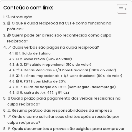
Conteúdo com links
🔍 Introdução
📘 O que é culpa recíproca na CLT e como funciona na
prática?
🎁 Quem pode ter a rescisão reconhecida como culpa
recíproca?
📌 Quais verbas são pagas na culpa recíproca?
📅 1. Saldo de Salário
📜 2. Aviso Prévio (50% do valor)
🎄 3. 13º Salário Proporcional (50% do valor)
🌴 4. Férias Vencidas + 1/3 Constitucional (100% do valor)
🏖️ 5. Férias Proporcionais + 1/3 Constitucional (50% do valor)
🏦 6. FGTS com Multa de 20%
💵 7. Guias de Saque do FGTS (sem seguro-desemprego)
📄 8. Multa do Art. 477, § 8º, CLT
⏳ Qual o prazo para pagamento das verbas rescisórias na
culpa recíproca?
⚠️ Resumo prático das responsabilidades da empresa
📍 Onde e como solicitar seus direitos após a rescisão por
culpa recíproca?
📄 Quais documentos e provas são exigidos para comprovar