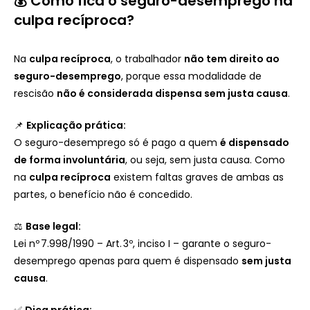
💰 Como fica o seguro-desemprego na
culpa recíproca?
Na
culpa recíproca
, o trabalhador
não tem direito ao
seguro-desemprego
, porque essa modalidade de
rescisão
não é considerada dispensa sem justa causa
.
📌
Explicação prática:
O seguro-desemprego só é pago a quem
é dispensado
de forma involuntária
, ou seja, sem justa causa. Como
na
culpa recíproca
existem faltas graves de ambas as
partes, o benefício não é concedido.
⚖️
Base legal:
Lei nº 7.998/1990 – Art. 3º, inciso I – garante o seguro-
desemprego apenas para quem é dispensado
sem justa
causa
.
✅
Dica prática: