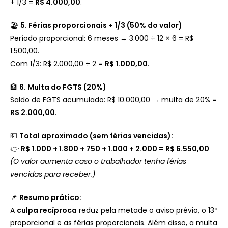
+ 1/3 =
R$ 4.000,00
.
🏖️
5. Férias proporcionais + 1/3 (50% do valor)
Período proporcional: 6 meses → 3.000 ÷ 12 × 6 = R$
1.500,00.
Com 1/3: R$ 2.000,00 ÷ 2 =
R$ 1.000,00
.
🏦
6. Multa do FGTS (20%)
Saldo de FGTS acumulado: R$ 10.000,00 → multa de 20% =
R$ 2.000,00
.
💵
Total aproximado (sem férias vencidas):
👉
R$ 1.000 + 1.800 + 750 + 1.000 + 2.000 = R$ 6.550,00
(O valor aumenta caso o trabalhador tenha férias
vencidas para receber.)
📌
Resumo prático:
A
culpa recíproca
reduz pela metade o aviso prévio, o 13º
proporcional e as férias proporcionais. Além disso, a multa