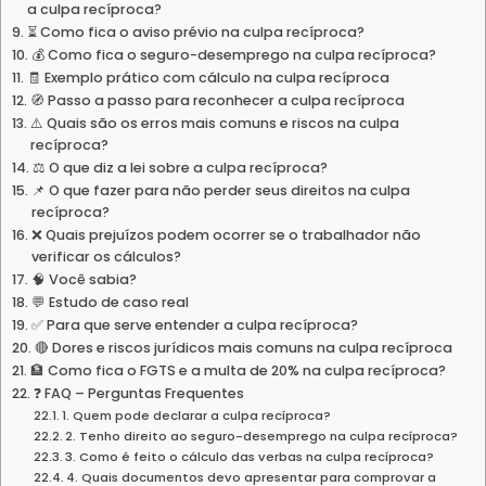
a culpa recíproca?
⏳ Como fica o aviso prévio na culpa recíproca?
💰 Como fica o seguro-desemprego na culpa recíproca?
🧾 Exemplo prático com cálculo na culpa recíproca
🧭 Passo a passo para reconhecer a culpa recíproca
⚠️ Quais são os erros mais comuns e riscos na culpa
recíproca?
⚖️ O que diz a lei sobre a culpa recíproca?
📌 O que fazer para não perder seus direitos na culpa
recíproca?
❌ Quais prejuízos podem ocorrer se o trabalhador não
verificar os cálculos?
🧠 Você sabia?
💬 Estudo de caso real
✅ Para que serve entender a culpa recíproca?
🔴 Dores e riscos jurídicos mais comuns na culpa recíproca
🏦 Como fica o FGTS e a multa de 20% na culpa recíproca?
❓ FAQ – Perguntas Frequentes
1. Quem pode declarar a culpa recíproca?
2. Tenho direito ao seguro-desemprego na culpa recíproca?
3. Como é feito o cálculo das verbas na culpa recíproca?
4. Quais documentos devo apresentar para comprovar a