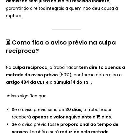
demissão sem justa causa
ou
rescisão indireta
,
garantindo direitos integrais a quem não deu causa à
ruptura.
⏳ Como fica o aviso prévio na culpa
recíproca?
Na
culpa recíproca
, o trabalhador
tem direito apenas a
metade do aviso prévio
(50%), conforme determina o
artigo 484 da CLT
e a
Súmula 14 do TST
.
📌 Isso significa que:
Se o aviso prévio seria de
30 dias
, o trabalhador
receberá
apenas o valor equivalente a 15 dias
.
Se o aviso prévio fosse
proporcional ao tempo de
serviço
, também será
reduzido pela metade
.