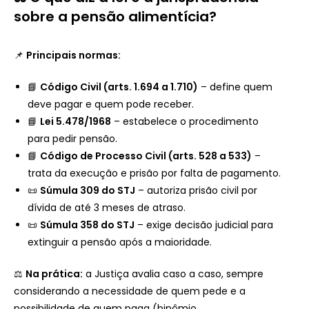
sobre a pensão alimentícia?
📌
Principais normas:
📘
Código Civil (arts. 1.694 a 1.710)
– define quem
deve pagar e quem pode receber.
📘
Lei 5.478/1968
– estabelece o procedimento
para pedir pensão.
📘
Código de Processo Civil (arts. 528 a 533)
–
trata da execução e prisão por falta de pagamento.
📜
Súmula 309 do STJ
– autoriza prisão civil por
dívida de até 3 meses de atraso.
📜
Súmula 358 do STJ
– exige decisão judicial para
extinguir a pensão após a maioridade.
⚖️
Na prática:
a Justiça avalia caso a caso, sempre
considerando a necessidade de quem pede e a
possibilidade de quem paga (binômio