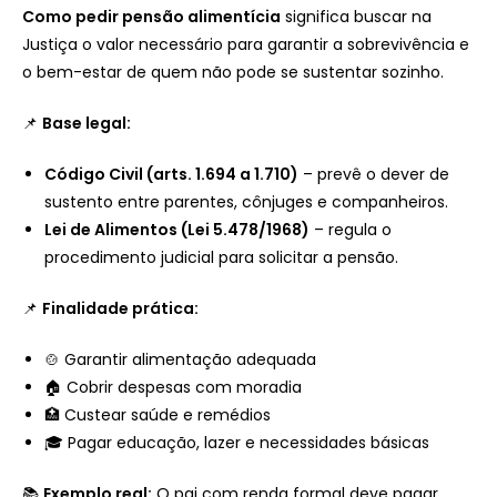
Como pedir pensão alimentícia
significa buscar na
Justiça o valor necessário para garantir a sobrevivência e
o bem-estar de quem não pode se sustentar sozinho.
📌
Base legal:
Código Civil (arts. 1.694 a 1.710)
– prevê o dever de
sustento entre parentes, cônjuges e companheiros.
Lei de Alimentos (Lei 5.478/1968)
– regula o
procedimento judicial para solicitar a pensão.
📌
Finalidade prática:
🍲 Garantir alimentação adequada
🏠 Cobrir despesas com moradia
🏥 Custear saúde e remédios
🎓 Pagar educação, lazer e necessidades básicas
📚
Exemplo real:
O pai com renda formal deve pagar