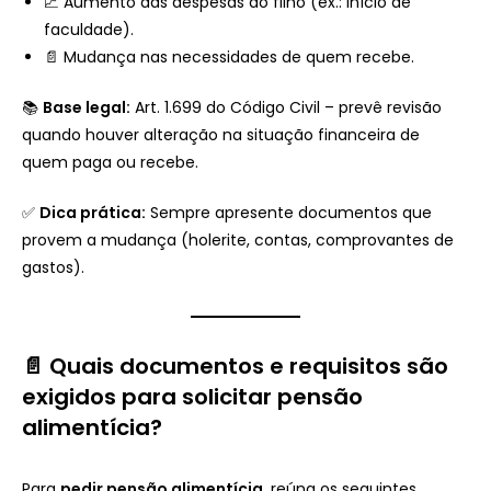
📈 Aumento das despesas do filho (ex.: início de
faculdade).
📄 Mudança nas necessidades de quem recebe.
📚
Base legal:
Art. 1.699 do Código Civil – prevê revisão
quando houver alteração na situação financeira de
quem paga ou recebe.
✅
Dica prática:
Sempre apresente documentos que
provem a mudança (holerite, contas, comprovantes de
gastos).
📄 Quais documentos e requisitos são
exigidos para solicitar pensão
alimentícia?
Para
pedir pensão alimentícia
, reúna os seguintes