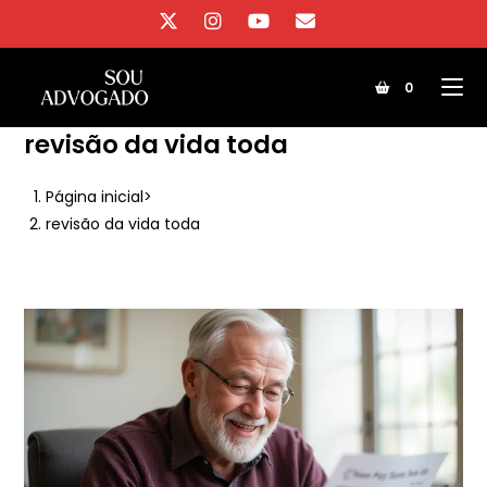
Ir
para
o
0
conteúdo
revisão da vida toda
Página inicial
>
revisão da vida toda