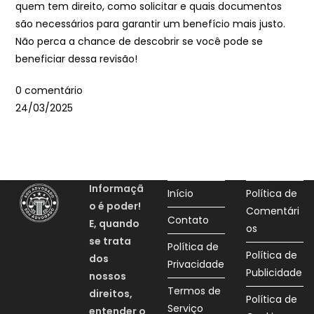
quem tem direito, como solicitar e quais documentos
são necessários para garantir um benefício mais justo.
Não perca a chance de descobrir se você pode se
beneficiar dessa revisão!
0 comentário
24/03/2025
Informaçã
Início
Política de
o é poder
!
Comentári
Contato
E, quando
os
se trata
Política de
Política de
dos
Privacidade
Publicidade
nossos
Termos de
direitos,
Política de
Serviço
entender o