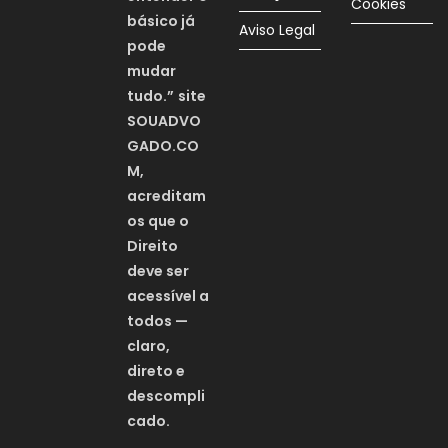
Cookies
básico já
Aviso Legal
pode
mudar
tudo.”
site
SOUADVO
GADO.CO
M,
acreditam
os que o
Direito
deve ser
acessível a
todos —
claro,
direto e
descompli
cado.