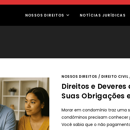
NOSSOS DIREITOS
NOTÍCIAS JURÍDICAS
NOSSOS DIREITOS
/
DIREITO CIVIL
Direitos e Devere
Suas Obrigações 
Morar em condomínio traz uma sér
condôminos precisam conhecer p
Você sabia que o não pagamento 