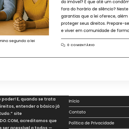
do imóvel? E que até um condôm
fora do horário de silêncio? Nest
garantias que a lei oferece, além 
proteger seus direitos. Prepare
e viver em comunidade de forma 
mino segundo a lei
0 COMENTÁRIO
é poder
! E, quando se trata
Início
reitos, entender o básico já
Contato
tudo.”
site
O.COM, acreditamos que
Política de Privacidade
e ser acessível a todos —