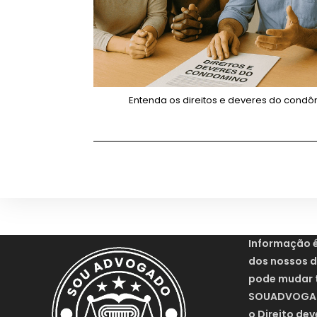
Entenda os direitos e deveres do condô
Informação 
dos nossos di
pode mudar 
SOUADVOGAD
o Direito dev