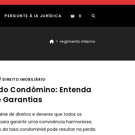
ALTERNAR
PERGUNTE À IA JURÍDICA
0
PESQUISA
>
regimento interno
DO
/
DIREITO IMOBILIÁRIO
SITE
s do Condômino: Entenda
e Garantias
ie de direitos e deveres que todos os
ara garantir uma convivência harmoniosa.
da taxa condominial pode resultar na perda