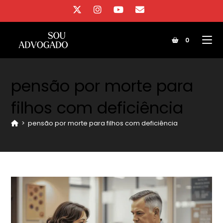
Ir
para
o
0
conteúdo
pensão por morte para
filhos com deficiência
>
pensão por morte para filhos com deficiência