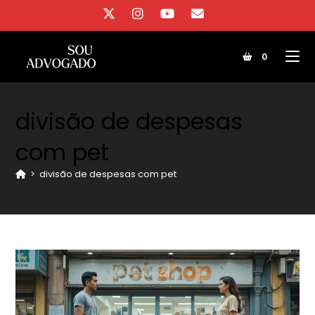
Ir
para
o
0
conteúdo
divisão de despesas
com pet
>
divisão de despesas com pet