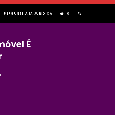
ALTERNAR
PERGUNTE À IA JURÍDICA
0
PESQUISA
móvel É
DO
r
SITE
a