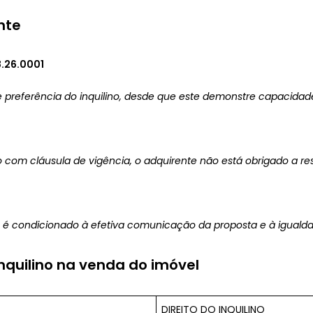
nte
8.26.0001
de preferência do inquilino, desde que este demonstre capacidade
o com cláusula de vigência, o adquirente não está obrigado a res
ino é condicionado à efetiva comunicação da proposta e à iguald
 inquilino na venda do imóvel
DIREITO DO INQUILINO