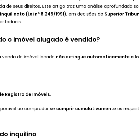
 de seus direitos. Este artigo traz uma análise aprofundada sobr
 Inquilinato (Lei nº 8.245/1991)
, em decisões do
Superior Tribun
 estaduais.
o o imóvel alugado é vendido?
 a venda do imóvel locado
não extingue automaticamente a l
de Registro de Imóveis
.
oponível ao comprador se
cumprir cumulativamente
os requisit
do inquilino