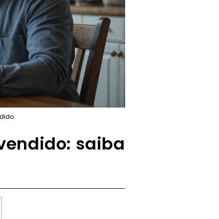
ndido
 vendido: saiba