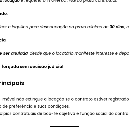
a locação
e requerer o imóvel ao final do prazo contratual.
ado
:
ficar o inquilino para desocupação no prazo mínimo de
30 dias
, 
cia
:
e ser anulada
, desde que o locatário manifeste interesse e depos
forçada sem decisão judicial.
incipais
o imóvel não extingue a locação se o contrato estiver registrad
ito de preferência e suas condições.
incípios contratuais de boa-fé objetiva e função social do contra