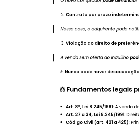
O novo comprador
pode denunciar 
Contrato por prazo indetermin
Nesse caso, o adquirente pode noti
Violação do direito de preferên
A venda sem oferta ao inquilino
pod
⚠️
Nunca pode haver desocupação 
⚖️ Fundamentos legais pr
Art. 8º, Lei 8.245/1991
: A venda d
Art. 27 a 34, Lei 8.245/1991
: Dire
Código Civil (art. 421 a 425)
: Pr