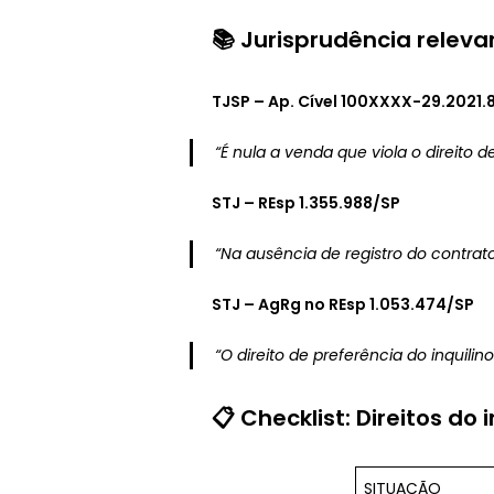
📚 Jurisprudência releva
TJSP – Ap. Cível 100XXXX-29.2021.
“É nula a venda que viola o direito 
STJ – REsp 1.355.988/SP
“Na ausência de registro do contrat
STJ – AgRg no REsp 1.053.474/SP
“O direito de preferência do inquil
📋 Checklist: Direitos do
SITUAÇÃO