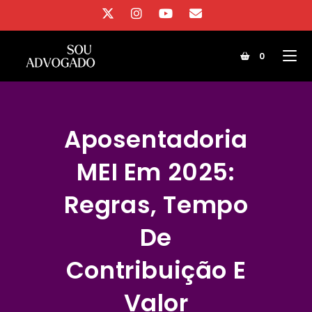
Ir
para
o
0
conteúdo
Aposentadoria
MEI Em 2025:
Regras, Tempo
De
Contribuição E
Valor